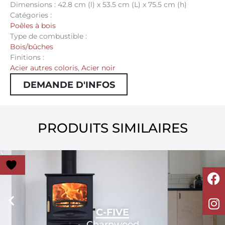
Dimensions : 42.8 cm (l) x 53.5 cm (L) x 75.5 cm (h)
Catégories :
Poêles à bois
Type de combustible :
Bois/bûches
Finitions :
Acier autres coloris
,
Acier noir
DEMANDE D'INFOS
PRODUITS SIMILAIRES
C-FIVE
Charnwood