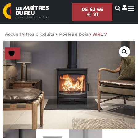
05 63 66
41 91
Accueil
>
Nos produits
>
Poêles à bois
>
AIRE 7