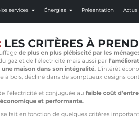
Nos services
Énergies
Présentation
Actus
:
LES CRITÈRES À PREN
auffage
de plus en plus plébiscité par les ménages
 gaz et de l’électricité mais aussi par
l’améliora
r une maison dans son intégralité.
L’intérêt écono
oêle à bois, décliné dans de somptueux designs c
 l’électricité et conjuguée au
faible coût d’entre
e économique et performante.
 se fait en fonction de quelques critères important