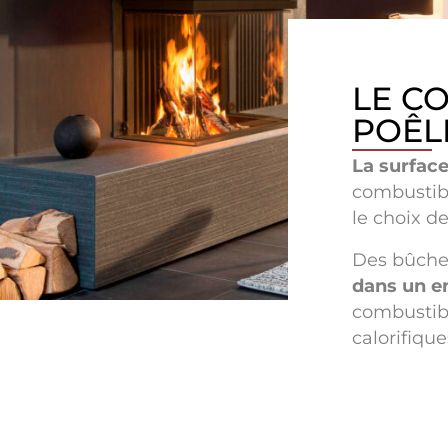
LE C
POÊL
La surface
combustib
le choix de
Des bûches
dans un en
combustib
calorifique