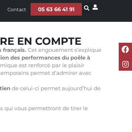
05 63 66 41 91
Contact
DRE EN COMPTE
 français.
Cet engouement s’explique
tion des performances du poêle à
mique est renforcé par le plaisir
ontemporains permet d’admirer avec
tien
de celui-ci permet aujourd’hui de
s qui vous permettront de tirer le