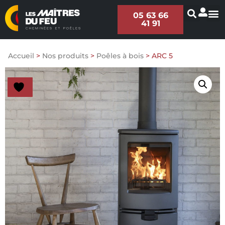
05 63 66
41 91
Accueil
>
Nos produits
>
Poêles à bois
>
ARC 5