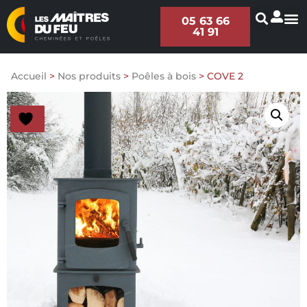
05 63 66
41 91
Accueil
>
Nos produits
>
Poêles à bois
>
COVE 2