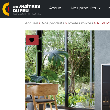
Accueil
Nos produits
Accueil
>
Nos produits
>
Poêles mixtes
>
REVERS