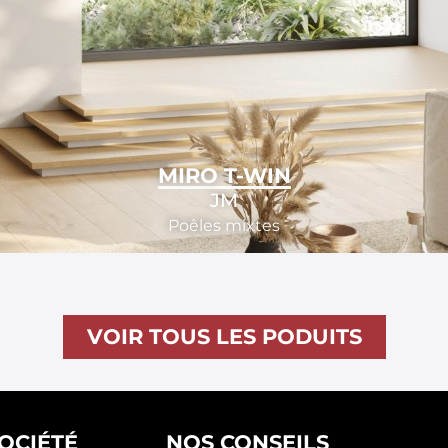
MIRO T-WIN
JM
Poêles mixtes
VOIR TOUS LES PODUITS
SOCIÉTÉ
NOS CONSEILS