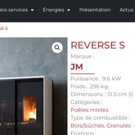
Nos services
Énergies
Présentation
Actus
E S
REVERSE S
Marque :
JM
Puissance : 9.6 kW
Poids : 296 kg
Dimensions : 51.5 cm (l) 
Catégories :
Poêles mixtes
Type de combustible :
Bois/bûches
,
Granulés
Finitions :