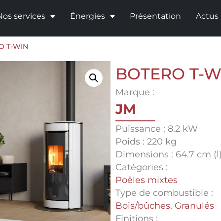
Nos services
Énergies
Présentation
Actus
O T-WIN
BOTERO T-W
Marque :
JM
Puissance : 8.2 kW
Poids : 220 kg
Dimensions : 64.7 cm (l)
Catégories :
Poêles mixtes
Type de combustible :
Bois/bûches
,
Granulés
Finitions :