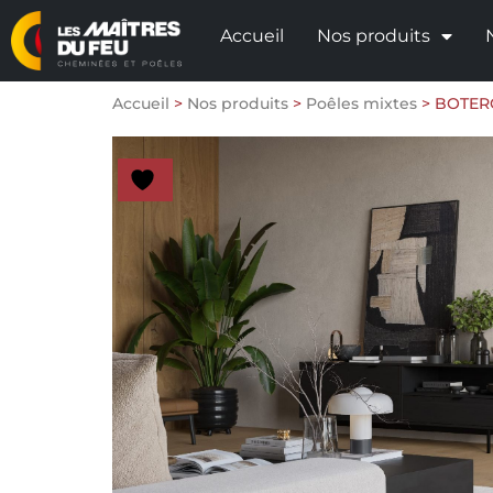
Accueil
Nos produits
Accueil
>
Nos produits
>
Poêles mixtes
>
BOTER