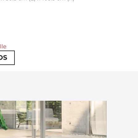
lle
OS