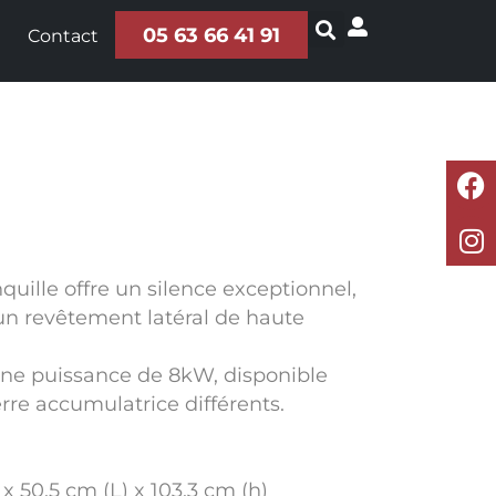
05 63 66 41 91
Contact
quille offre un silence exceptionnel,
un revêtement latéral de haute
une puissance de 8kW, disponible
rre accumulatrice différents.
 x 50.5 cm (L) x 103.3 cm (h)