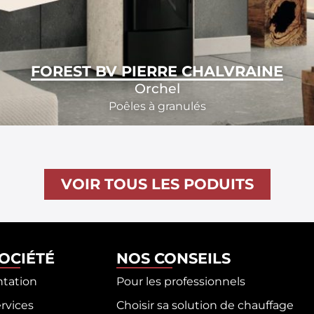
FOREST BV PIERRE CHALVRAINE
Orchel
Poêles à granulés
VOIR TOUS LES PODUITS
SOCIÉTÉ
NOS CONSEILS
ntation
Pour les professionnels
rvices
Choisir sa solution de chauffage