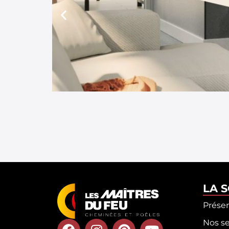
LA 
Prése
Nos se