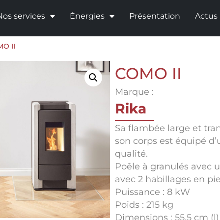
Nos services
Énergies
Présentation
Actus
O II
COMO II
Marque :
Rika
Sa flambée large et tran
son corps est équipé d’
qualité.
Poêle à granulés avec 
avec 2 habillages en pie
Puissance : 8 kW
Poids : 215 kg
Dimensions : 55.5 cm (l)