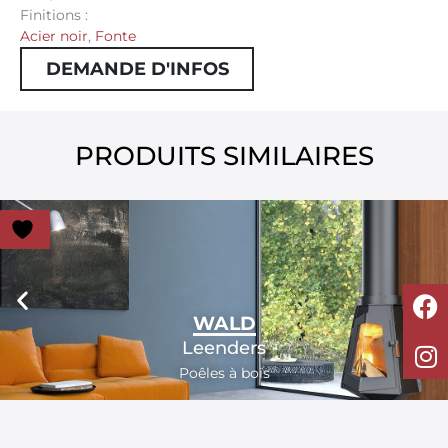
Finitions :
Acier noir
,
Fonte
DEMANDE D'INFOS
PRODUITS SIMILAIRES
WALD
Leenders
Poêles à bois