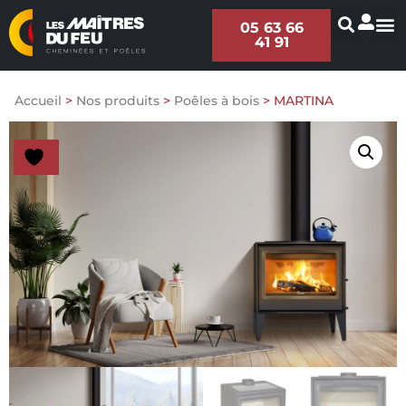
05 63 66
41 91
Accueil
>
Nos produits
>
Poêles à bois
>
MARTINA