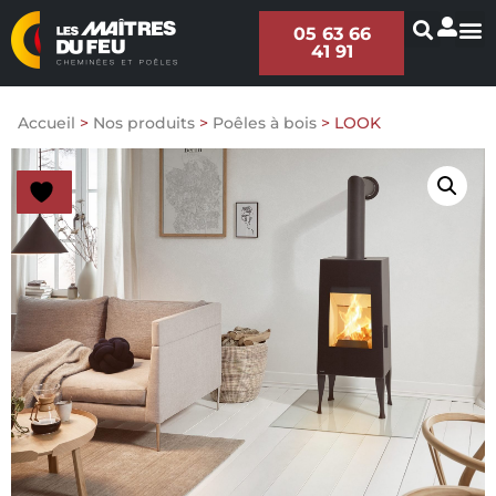
05 63 66
41 91
Accueil
>
Nos produits
>
Poêles à bois
>
LOOK