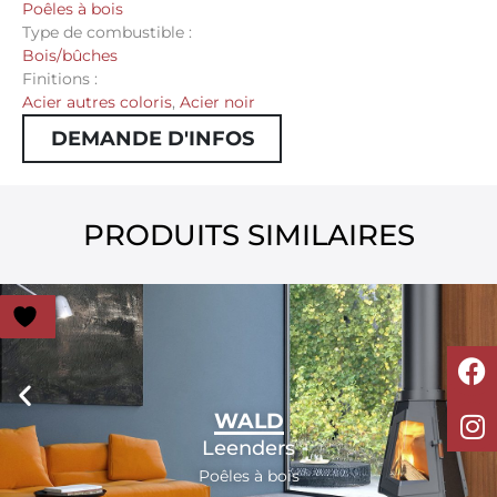
Poêles à bois
Type de combustible :
Bois/bûches
Finitions :
Acier autres coloris
,
Acier noir
DEMANDE D'INFOS
PRODUITS SIMILAIRES
WALD
Leenders
Poêles à bois