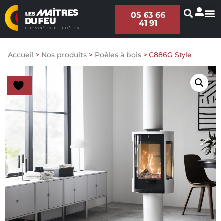
05 63 66
41 91
Accueil
>
Nos produits
>
Poêles à bois
>
C886G Style