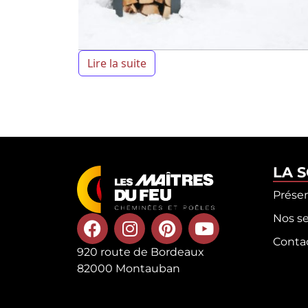
Lire la suite
LA 
Prése
Nos se
Conta
920 route de Bordeaux
82000 Montauban