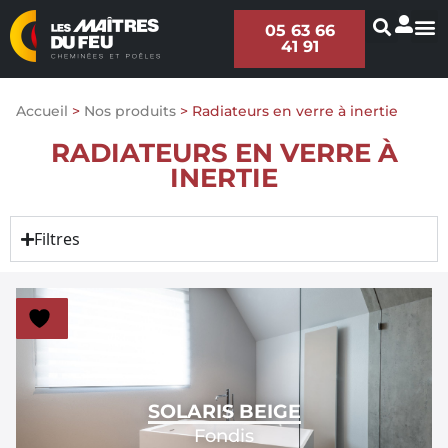
05 63 66
41 91
Accueil
>
Nos produits
>
Radiateurs en verre à inertie
RADIATEURS EN VERRE À
INERTIE
Filtres
SOLARIS BEIGE
Fondis