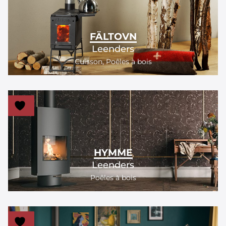
FÄLTOVN
Leenders
Cuisson
,
Poêles à bois
HYMME
Leenders
Poêles à bois