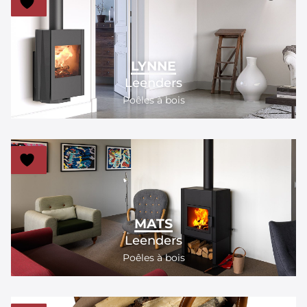
LYNNE
Leenders
Poêles à bois
MATS
Leenders
Poêles à bois