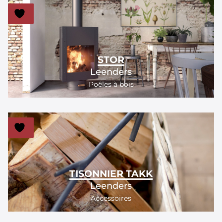
STOR
Leenders
Poêles à bois
TISONNIER TAKK
Leenders
Accessoires