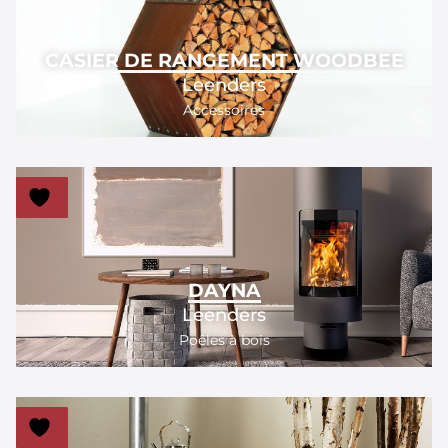
CASIER DE RANGEMENT WOODBEE
Leenders
Accessoires
DAYNA
Leenders
Poêles à bois