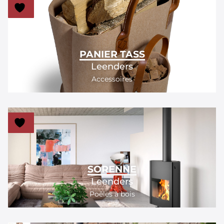
PANIER TASS
Leenders
Accessoires
SORENNE
Leenders
Poêles à bois