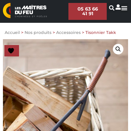
05 63 66
41 91
Accueil
>
Nos produits
>
Accessoires
>
Tisonnier Takk