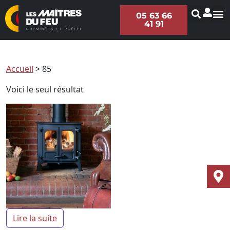
05 63 66
41 91
Accueil
>
85
Voici le seul résultat
Lire la suite