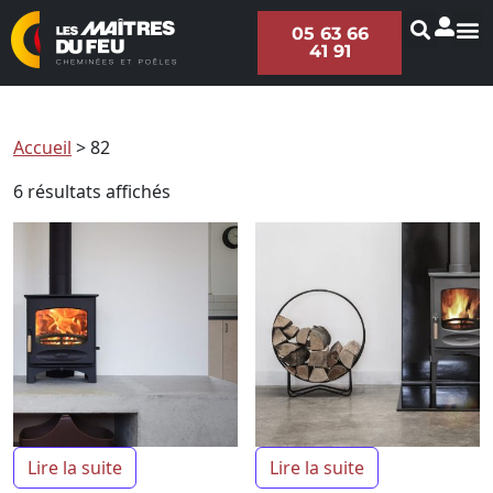
05 63 66
41 91
Accueil
>
82
6 résultats affichés
Lire la suite
Lire la suite