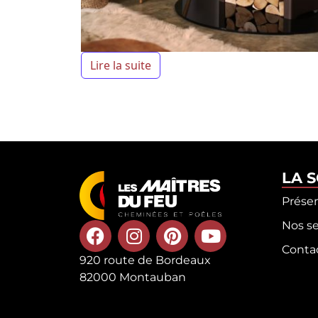
Lire la suite
LA 
Prése
Nos se
Conta
920 route de Bordeaux
82000 Montauban