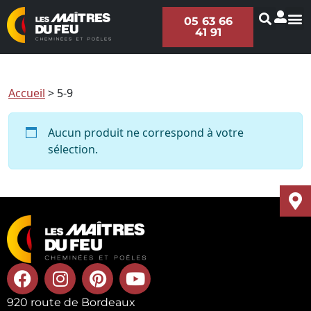
05 63 66
41 91
Accueil
>
5-9
Aucun produit ne correspond à votre
sélection.
920 route de Bordeaux