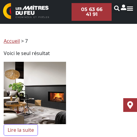
05 63 66
41 91
Accueil
>
7
Voici le seul résultat
Lire la suite