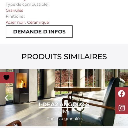
Type de combustible :
Granulés
Finitions :
Acier noir
,
Céramique
DEMANDE D'INFOS
PRODUITS SIMILAIRES
I-DEA2 ANGOLO S
JM
Poêles à granulés