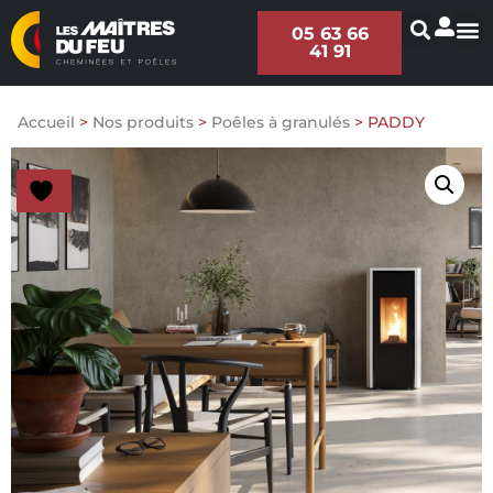
05 63 66
41 91
Accueil
>
Nos produits
>
Poêles à granulés
>
PADDY