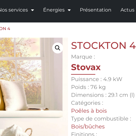
Nos services
Énergies
Présentation
Actus
ON 4
STOCKTON 4
Marque :
Stovax
Puissance : 4.9 kW
Poids : 76 kg
Dimensions : 29.1 cm (l) 
Catégories :
Poêles à bois
Type de combustible :
Bois/bûches
Finitions :