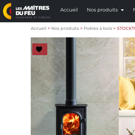
Accueil
Nos produits
Accueil
>
Nos produits
>
Poêles à bois
>
STOCKT