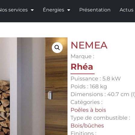
Nos services
Énergies
Présentation
Actus
NEMEA
Marque :
Rhéa
Puissance : 5.8 kW
Poids : 168 kg
Dimensions : 40.7 cm (l)
Catégories :
Poêles à bois
Type de combustible :
Bois/bûches
Finitions :