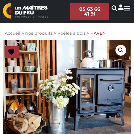
05 63 66
41 91
Accueil
>
Nos produits
>
Poêles à bois
>
HAVEN