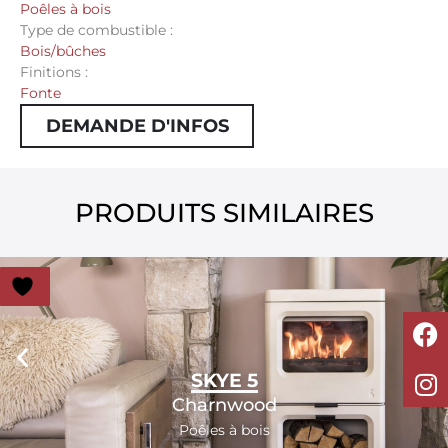
Poêles à bois
Type de combustible :
Bois/bûches
Finitions :
Fonte
DEMANDE D'INFOS
PRODUITS SIMILAIRES
SKYE 5
Charnwood
Poêles à bois