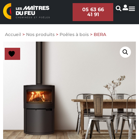
05 63 66
41 91
Accueil
>
Nos produits
>
Poêles à bois
>
BERA