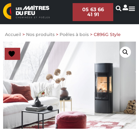
05 63 66
41 91
Accueil
>
Nos produits
>
Poêles à bois
>
C896G Style