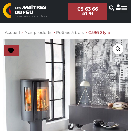
05 63 66
41 91
Accueil
>
Nos produits
>
Poêles à bois
>
C586 Style