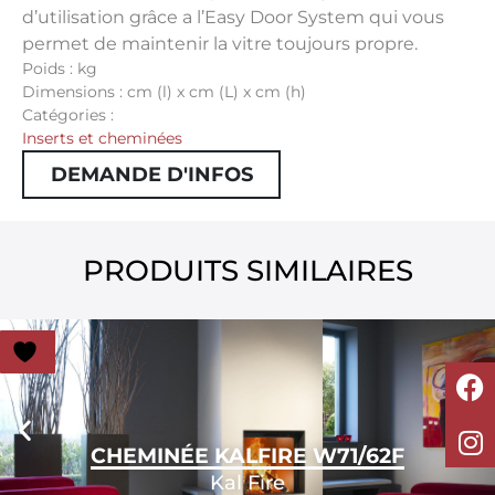
d’utilisation grâce a l’Easy Door System qui vous
permet de maintenir la vitre toujours propre.
Poids : kg
Dimensions : cm (l) x cm (L) x cm (h)
Catégories :
Inserts et cheminées
DEMANDE D'INFOS
PRODUITS SIMILAIRES
CHEMINÉE KALFIRE W71/62F
Kal Fire