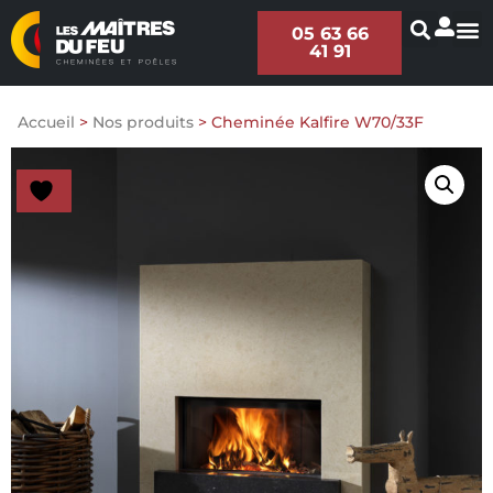
05 63 66
41 91
Accueil
>
Nos produits
>
Cheminée Kalfire W70/33F