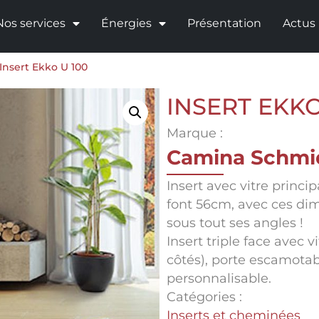
Nos services
Énergies
Présentation
Actus
Insert Ekko U 100
INSERT EKKO
Marque :
Camina Schmi
Insert avec vitre princip
font 56cm, avec ces dim
sous tout ses angles !
Insert triple face avec vi
côtés), porte escamotab
personnalisable.
Catégories :
Inserts et cheminées