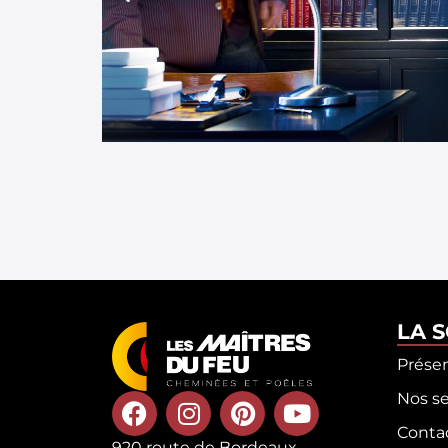
LA 
Prése
Nos se
Conta
920 route de Bordeaux