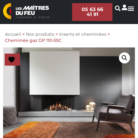
05 63 66
41 91
Accueil
>
Nos produits
>
Inserts et cheminées
>
Cheminée gaz GP 110-55C